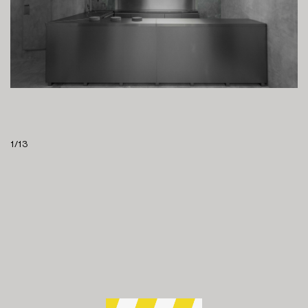
1
/
13